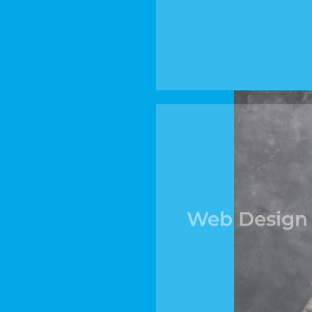
Website
Web Design